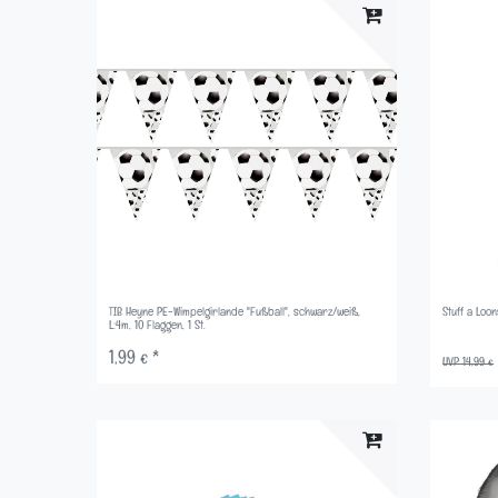
TIB Heyne PE-Wimpelgirlande "Fußball", schwarz/weiß,
Stuff a Loo
L:4m, 10 Flaggen, 1 St.
1,99 € *
UVP 14,99 €