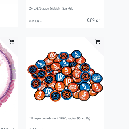
X4-LIFE Snappy Knicklicht 15cm gelb
0,89 € *
UVP 3,99 €
TIB Heyne Deko-Konfetti "NERF", Papier, D:5cm, 30g