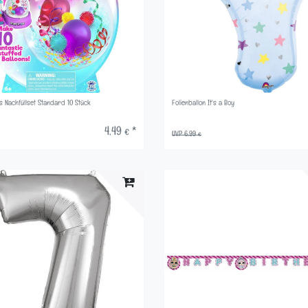
ns Nachfüllset Standard 10 Stück
Folienballon It's a Boy
4,49 € *
UVP 6,99 €