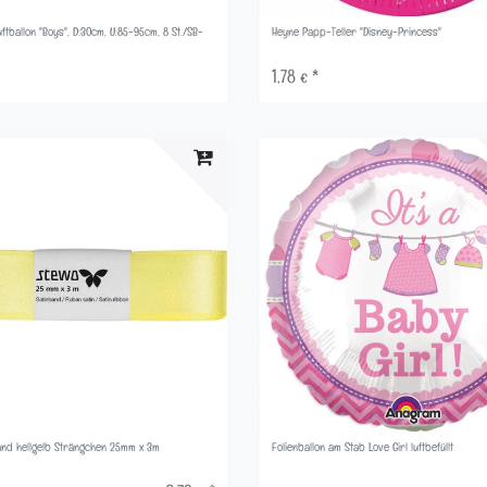
uftballon "Boys", D:30cm, U:85-95cm, 8 St./SB-
Heyne Papp-Teller "Disney-Princess"
1,78 € *
nd hellgelb Strängchen 25mm x 3m
Folienballon am Stab Love Girl luftbefüllt