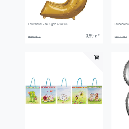
Folienballon Zahl 5 gold 58x88cm
Folienballo
3,99 € *
UVP 6,49 €
UVP 6,49 €