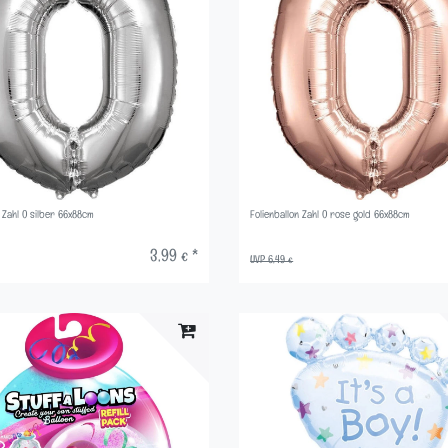
n Zahl 0 silber 66x88cm
Folienballon Zahl 0 rose gold 66x88cm
3,99 € *
UVP 6,49 €