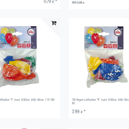
0,79 € *
UVP 3,99 €
ftballon "1", bunt, D:30cm, U:85-95cm, 7 St./SB-
TIB Heyne Luftballon "4", bunt, D:30cm, U:85-95c
Btl.
2,99 € *