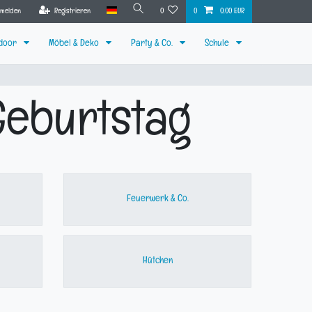
nmelden
Registrieren
0
0
0,00 EUR
tdoor
Möbel & Deko
Party & Co.
Schule
 Geburtstag
Feuerwerk & Co.
Hütchen