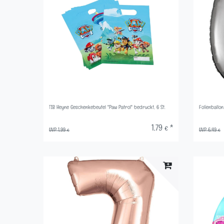
TIB Heyne Geschenkebeutel "Paw Patrol" bedruckt, 6 St.
Folienballo
1,79 € *
UVP 1,99 €
UVP 6,49 €