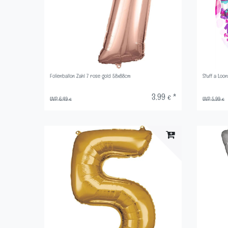
Folienballon Zahl 7 rose gold 58x88cm
Stuff a Loo
3,99 € *
UVP 6,49 €
UVP 5,99 €