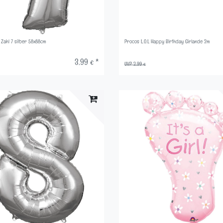
n Zahl 7 silber 58x88cm
Procos L.O.L Happy Birthday Girlande 2m
3,99 € *
UVP 2,99 €