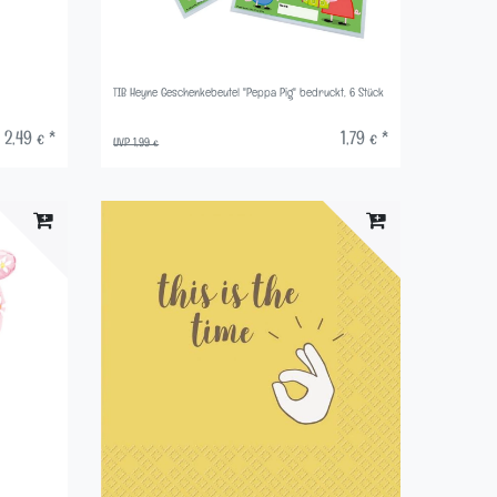
TIB Heyne Geschenkebeutel "Peppa Pig" bedruckt, 6 Stück
2,49 € *
1,79 € *
UVP 1,99 €