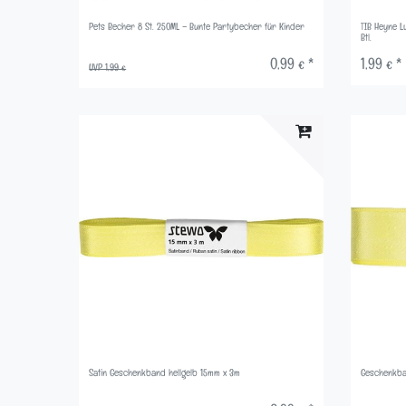
Pets Becher 8 St. 250ML – Bunte Partybecher für Kinder
TIB Heyne L
Btl.
0,99 € *
1,99 € *
UVP 1,99 €
Satin Geschenkband hellgelb 15mm x 3m
Geschenkba