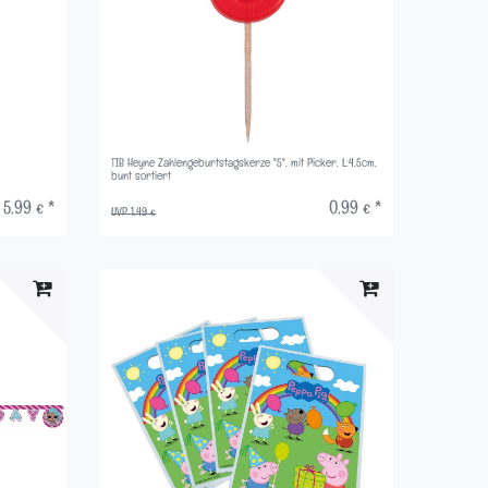
TIB Heyne Zahlengeburtstagskerze "5", mit Picker, L:4,5cm,
bunt sortiert
5,99 € *
0,99 € *
UVP 1,49 €