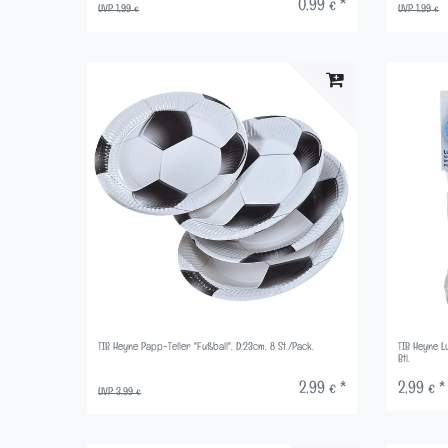
0,99 € *
UVP 1,99 €
UVP 1,99 €
TIB Heyne Papp-Teller "Fußball", D:23cm, 8 St./Pack.
TIB Heyne Lu
Btl.
2,99 € *
2,99 € *
UVP 3,99 €