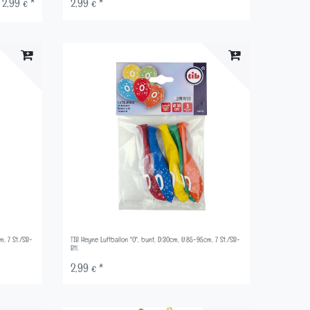
2,99 € *
2,99 € *
m, 7 St./SB-
TIB Heyne Luftballon "0", bunt, D:30cm, U:85-95cm, 7 St./SB-
Btl.
2,99 € *