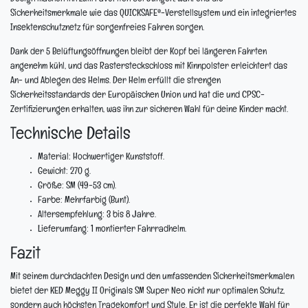
Sicherheitsmerkmale wie das QUICKSAFE®-Verstellsystem und ein integriertes
Insektenschutznetz für sorgenfreies Fahren sorgen.
Dank der 5 Belüftungsöffnungen bleibt der Kopf bei längeren Fahrten
angenehm kühl, und das Rastersteckschloss mit Kinnpolster erleichtert das
An- und Ablegen des Helms. Der Helm erfüllt die strengen
Sicherheitsstandards der Europäischen Union und hat die und CPSC-
Zertifizierungen erhalten, was ihn zur sicheren Wahl für deine Kinder macht.
Technische Details
Material:
Hochwertiger Kunststoff.
Gewicht:
270 g.
Größe:
SM (49-53 cm).
Farbe:
Mehrfarbig (Bunt).
Altersempfehlung:
3 bis 8 Jahre.
Lieferumfang:
1 montierter Fahrradhelm.
Fazit
Mit seinem durchdachten Design und den umfassenden Sicherheitsmerkmalen
bietet der KED Meggy II Originals SM Super Neo nicht nur optimalen Schutz,
sondern auch höchsten Tragekomfort und Style. Er ist die perfekte Wahl für