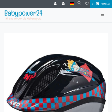
0
0,00 EUR
☰