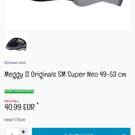
KED Ahead GmbH
Meggy II Originals SM Super Neo 49-53 cm
Sofort versandfertig
UVP 54,95 €
*
40,99 EUR
Inhalt
1
Stück