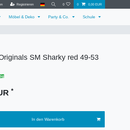
en
Registrieren
0
0
0,00 EUR
Möbel & Deko
Party & Co.
Schule
Originals SM Sharky red 49-53
tig
*
EUR
In den Warenkorb