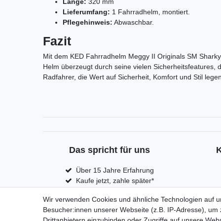
Länge:
320 mm
Lieferumfang:
1 Fahrradhelm, montiert.
Pflegehinweis:
Abwaschbar.
Fazit
Mit dem KED Fahrradhelm Meggy II Originals SM Sharky red
Helm überzeugt durch seine vielen Sicherheitsfeatures, d
Radfahrer, die Wert auf Sicherheit, Komfort und Stil lege
Das spricht für uns
Über 15 Jahre Erfahrung
Kaufe jetzt, zahle später*
Versand innerhalb von 24h*
Wir verwenden Cookies und ähnliche Technologien auf 
Versand aus Deutschland
Besucher:innen unserer Webseite (z.B. IP-Adresse), um z
Kostenloser Versand ab € 100,- *
Drittanbietern einzubinden oder Zugriffe auf unsere Webs