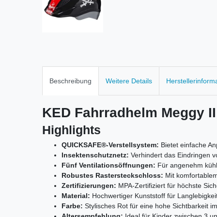
Beschreibung
Weitere Details
Herstellerinform
KED Fahrradhelm Meggy II
Highlights
QUICKSAFE®-Verstellsystem:
Bietet einfache An
Insektenschutznetz:
Verhindert das Eindringen v
Fünf Ventilationsöffnungen:
Für angenehm kühle 
Robustes Rastersteckschloss:
Mit komfortablem
Zertifizierungen:
MPA-Zertifiziert für höchste Sic
Material:
Hochwertiger Kunststoff für Langlebigkeit
Farbe:
Stylisches Rot für eine hohe Sichtbarkeit i
Altersempfehlung:
Ideal für Kinder zwischen 3 un