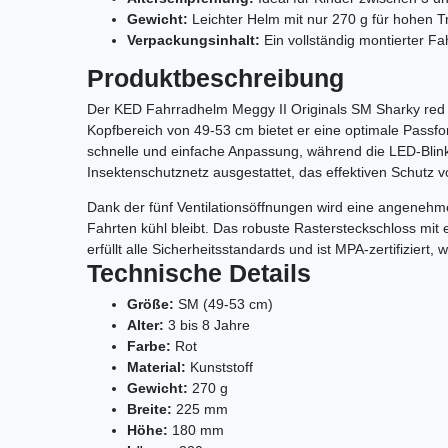
Gewicht:
Leichter Helm mit nur 270 g für hohen T
Verpackungsinhalt:
Ein vollständig montierter F
Produktbeschreibung
Der KED Fahrradhelm Meggy II Originals SM Sharky red is
Kopfbereich von 49-53 cm bietet er eine optimale Passf
schnelle und einfache Anpassung, während die LED-Blinkli
Insektenschutznetz ausgestattet, das effektiven Schutz v
Dank der fünf Ventilationsöffnungen wird eine angenehme 
Fahrten kühl bleibt. Das robuste Rastersteckschloss mit
erfüllt alle Sicherheitsstandards und ist MPA-zertifiziert, 
Technische Details
Größe:
SM (49-53 cm)
Alter:
3 bis 8 Jahre
Farbe:
Rot
Material:
Kunststoff
Gewicht:
270 g
Breite:
225 mm
Höhe:
180 mm