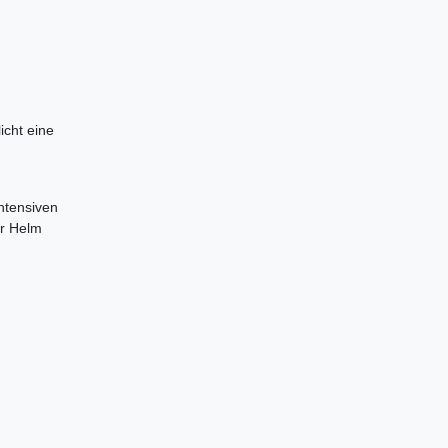
icht eine
m
intensiven
er Helm