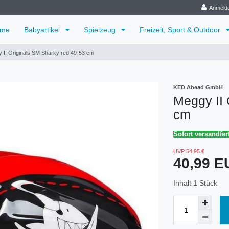
Anmeld
me
Babyartikel
Spielzeug
Freizeit, Sport & Outdoor
 II Originals SM Sharky red 49-53 cm
KED Ahead GmbH
Meggy II 
cm
Sofort versandfer
UVP 54,95 €
40,99 
Inhalt
1
Stück