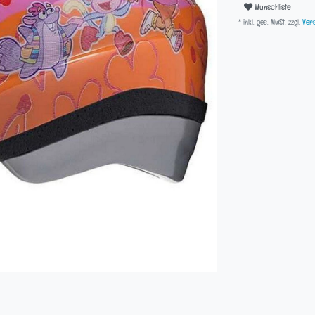
Wunschliste
* inkl. ges. MwSt. zzgl.
Vers