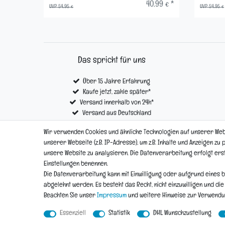
40,99 € *
UVP 54,95 €
UVP 54,95 €
Das spricht für uns
Über 15 Jahre Erfahrung
Kaufe jetzt, zahle später*
Versand innerhalb von 24h*
Versand aus Deutschland
Kostenloser Versand ab € 100,- *
Wir verwenden Cookies und ähnliche Technologien auf unserer We
unserer Webseite (z.B. IP-Adresse), um z.B. Inhalte und Anzeigen zu
unsere Website zu analysieren. Die Datenverarbeitung erfolgt erst d
Impressum
Einstellungen benennen.
Die Datenverarbeitung kann mit Einwilligung oder aufgrund eines b
abgelehnt werden. Es besteht das Recht, nicht einzuwilligen und di
Beachten Sie unser
Impressum
und weitere Hinweise zur Verwend
Essenziell
Statistik
DHL Wunschzustellung