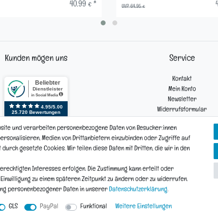
40,99 € *
UVP 64,95 €
Kunden mögen uns
Service
Kontakt
Mein Konto
Newsletter
Widerrufsformular
Reklamation
bsite und verarbeiten personenbezogene Daten von Besucher:innen
 personalisieren, Medien von Drittanbietern einzubinden oder Zugriffe auf
urch gesetzte Cookies. Wir teilen diese Daten mit Dritten, die wir in den
Vertrag widerrufen
Daten­schutz­erklärung
AGB
Widerrufs­recht
erechtigten Interesses erfolgen. Die Zustimmung kann erteilt oder
e Einwilligung zu einem späteren Zeitpunkt zu ändern oder zu widerrufen.
ung personenbezogener Daten in unserer
Daten­schutz­erklärung
.
© Copyright 2026 | Alle Rechte vorbehalten.
GLS
PayPal
Funktional
Weitere Einstellungen