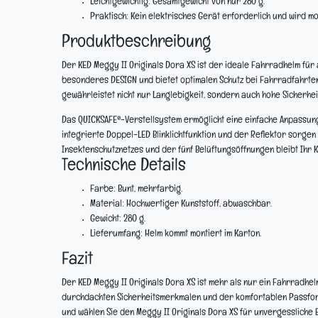
Leichtgewichtig:
Gesamtgewicht von nur 280 g.
Praktisch:
Kein elektrisches Gerät erforderlich und wird mon
Produktbeschreibung
Der KED Meggy II Originals Dora XS ist der ideale Fahrradhelm für
besonderes DESIGN und bietet optimalen Schutz bei Fahrradfahrte
gewährleistet nicht nur Langlebigkeit, sondern auch hohe Sicherheit
Das QUICKSAFE®-Verstellsystem ermöglicht eine einfache Anpassung
integrierte Doppel-LED Blinklichtfunktion und der Reflektor sorgen 
Insektenschutznetzes und der fünf Belüftungsöffnungen bleibt Ihr 
Technische Details
Farbe:
Bunt, mehrfarbig.
Material:
Hochwertiger Kunststoff, abwaschbar.
Gewicht:
280 g.
Lieferumfang:
Helm kommt montiert im Karton.
Fazit
Der KED Meggy II Originals Dora XS ist mehr als nur ein Fahrradhelm 
durchdachten Sicherheitsmerkmalen und der komfortablen Passform s
und wählen Sie den Meggy II Originals Dora XS für unvergessliche E