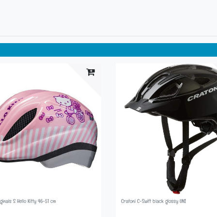
ginals S Hello Kitty 46-51 cm
Cratoni C-Swift black glossy UNI