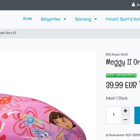
A
Home
Babyartikel
Spielzeug
Freizeit, Sport & Ou
inals Dora XS
KED Ahead GmbH
Meggy II Or
Sofort versandfertig
39,99 EUR
Inhalt
1
Stück
Artikelnummer
KED-13304