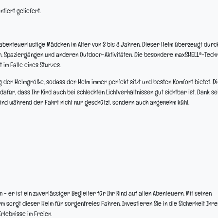
tiert geliefert.
 abenteuerlustige Mädchen im Alter von 3 bis 8 Jahren. Dieser Helm überzeugt durc
n, Spaziergängen und anderen Outdoor-Aktivitäten. Die besondere maxSHELL®-Tech
 im Falle eines Sturzes.
 der Helmgröße, sodass der Helm immer perfekt sitzt und besten Komfort bietet. D
dafür, dass Ihr Kind auch bei schlechten Lichtverhältnissen gut sichtbar ist. Dank se
Kind während der Fahrt nicht nur geschützt, sondern auch angenehm kühl.
- er ist ein zuverlässiger Begleiter für Ihr Kind auf allen Abenteuern. Mit seinen
orgt dieser Helm für sorgenfreies Fahren. Investieren Sie in die Sicherheit Ihre
rlebnisse im Freien.