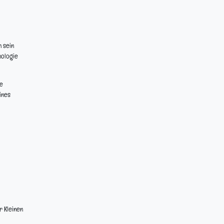
h sein
nologie
ie
ines
r Kleinen