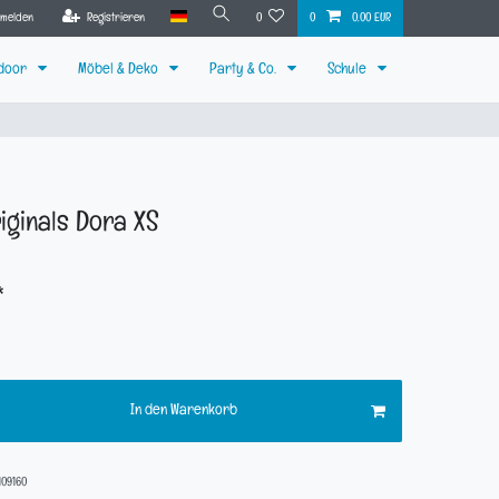
nmelden
Registrieren
0
0
0,00 EUR
tdoor
Möbel & Deko
Party & Co.
Schule
iginals Dora XS
*
In den Warenkorb
109160