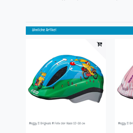
ähnliche Artikel
Meggy II Originals M Felix der Hase 52-58 cm
Meggy II Ori