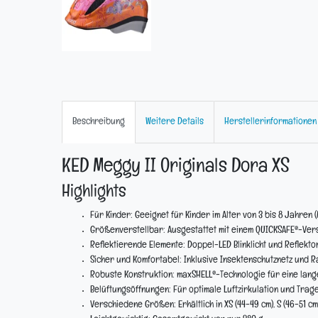
Beschreibung
Weitere Details
Herstellerinformationen
KED Meggy II Originals Dora XS
Highlights
Für Kinder:
Geeignet für Kinder im Alter von 3 bis 8 Jahren (
Größenverstellbar:
Ausgestattet mit einem QUICKSAFE®-Vers
Reflektierende Elemente:
Doppel-LED Blinklicht und Reflekto
Sicher und Komfortabel:
Inklusive Insektenschutznetz und 
Robuste Konstruktion:
maxSHELL®-Technologie für eine lang
Belüftungsöffnungen:
Für optimale Luftzirkulation und Trag
Verschiedene Größen:
Erhältlich in XS (44-49 cm), S (46-51 c