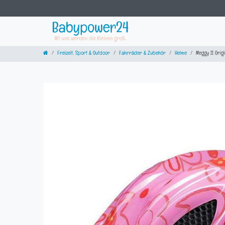
Freizeit, Sport & Outdoor
Fahrräder & Zubehör
Helme
Meggy II Orig